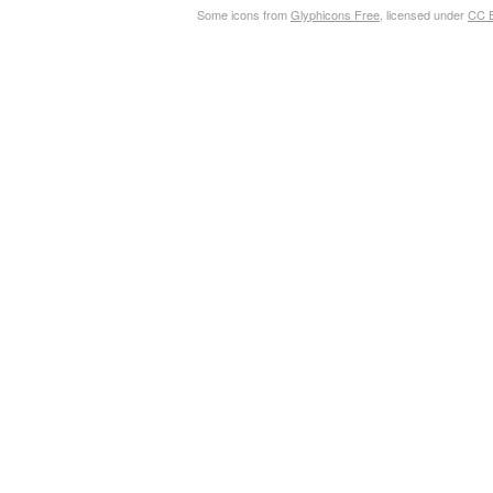
Some icons from
Glyphicons Free
, licensed under
CC B