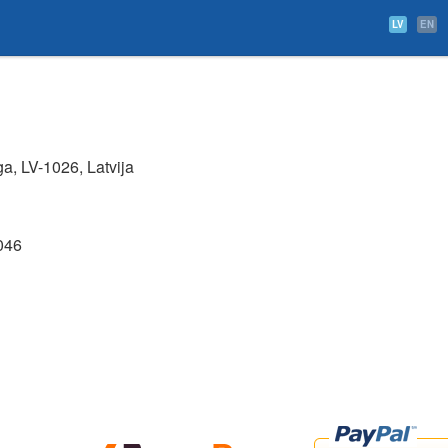
LV
EN
ga, LV-1026, Latvija
046