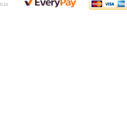
Y 3.0
.