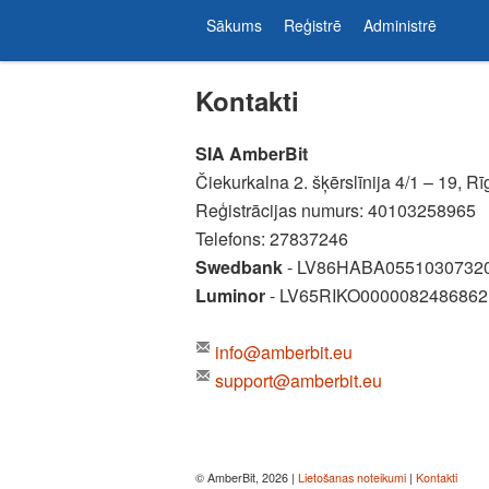
Sākums
Reģistrē
Administrē
Kontakti
SIA AmberBit
Čiekurkalna 2. šķērslīnija 4/1 – 19, Rī
Reģistrācijas numurs: 40103258965
Telefons: 27837246
Swedbank
- LV86HABA0551030732
Luminor
- LV65RIKO0000082486862
info@amberbit.eu
support@amberbit.eu
© AmberBit, 2026 |
Lietošanas noteikumi
|
Kontakti